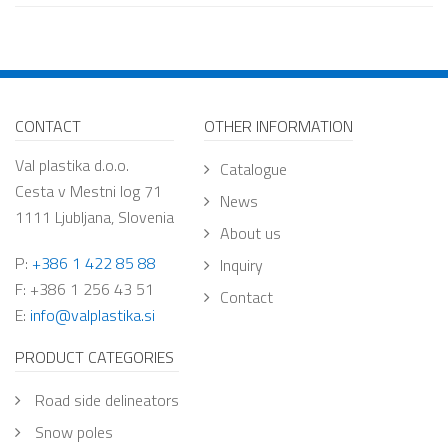
CONTACT
OTHER INFORMATION
Val plastika d.o.o.
Catalogue
Cesta v Mestni log 71
News
1111 Ljubljana, Slovenia
About us
P:
+386 1 422 85 88
Inquiry
F: +386 1 256 43 51
Contact
E:
info@valplastika.si
PRODUCT CATEGORIES
road side delineators
snow poles