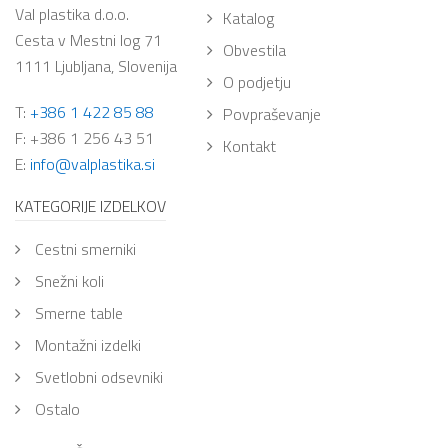
Val plastika d.o.o.
Katalog
Cesta v Mestni log 71
Obvestila
1111 Ljubljana, Slovenija
O podjetju
T:
+386 1 422 85 88
Povpraševanje
F: +386 1 256 43 51
Kontakt
E:
info@valplastika.si
KATEGORIJE IZDELKOV
cestni smerniki
snežni koli
smerne table
montažni izdelki
svetlobni odsevniki
ostalo