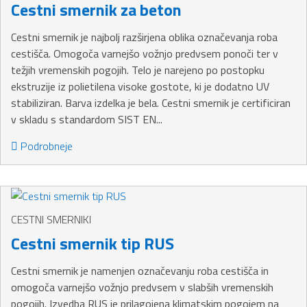
Cestni smernik za beton
Cestni smernik je najbolj razširjena oblika označevanja roba
cestišča. Omogoča varnejšo vožnjo predvsem ponoči ter v
težjih vremenskih pogojih. Telo je narejeno po postopku
ekstruzije iz polietilena visoke gostote, ki je dodatno UV
stabiliziran. Barva izdelka je bela. Cestni smernik je certificiran
v skladu s standardom SIST EN...
Podrobneje
CESTNI SMERNIKI
Cestni smernik tip RUS
Cestni smernik je namenjen označevanju roba cestišča in
omogoča varnejšo vožnjo predvsem v slabših vremenskih
pogojih. Izvedba RUS je prilagojena klimatskim pogojem na