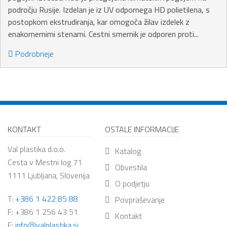
področju Rusije. Izdelan je iz UV odpornega HD polietilena, s
postopkom ekstrudiranja, kar omogoča žilav izdelek z
enakomernimi stenami. Cestni smernik je odporen proti...
Podrobneje
KONTAKT
OSTALE INFORMACIJE
Val plastika d.o.o.
Katalog
Cesta v Mestni log 71
Obvestila
1111 Ljubljana, Slovenija
O podjetju
T:
+386 1 422 85 88
Povpraševanje
F: +386 1 256 43 51
Kontakt
E:
info@valplastika.si